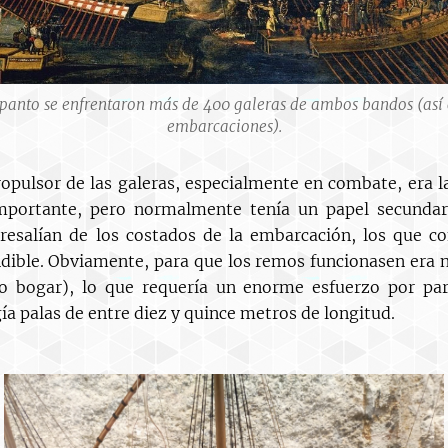
epanto se enfrentaron más de 400 galeras de ambos bandos (as
embarcaciones).
ropulsor de las galeras, especialmente en combate, era l
mportante, pero normalmente tenía un papel secundar
bresalían de los costados de la embarcación, los que co
ndible. Obviamente, para que los remos funcionasen era n
io bogar), lo que requería un enorme esfuerzo por pa
a palas de entre diez y quince metros de longitud.