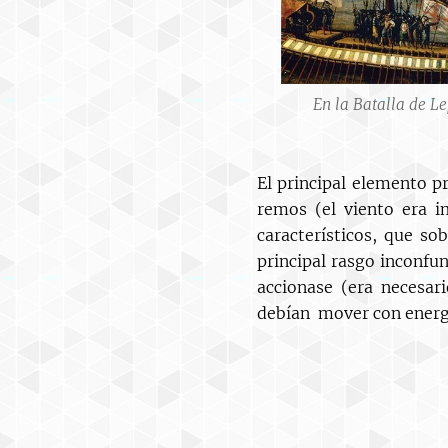
En la Batalla de L
El principal elemento p
remos (el viento era i
característicos, que so
principal rasgo inconfu
accionase (era necesar
debían mover con energí