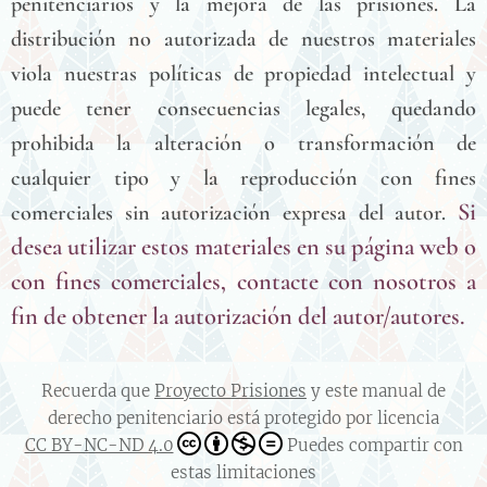
penitenciarios y la mejora de las prisiones. L
a
distribución no autorizada de nuestros materiales
viola nuestras políticas de propiedad intelectual y
puede tener consecuencias legales, quedando
prohibida la alteración o transformación de
cualquier tipo y la reproducción con fines
Si
comerciales sin autorización expresa del autor.
desea utilizar estos materiales en su página web o
con fines comerciales, contacte con nosotros a
fin de obtener la autorización del autor/autores.
Recuerda que
Proyecto Prisiones
y este manual de
derecho penitenciario está protegido por licencia
CC BY-NC-ND 4.0
Puedes compartir con
estas limitaciones