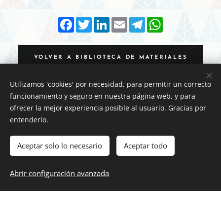
F
T
L
E
T
W
a
w
i
m
e
h
c
i
n
a
l
a
e
t
k
i
e
t
b
t
e
l
g
s
VOLVER A BIBLIOTECA DE MATERIALES
o
e
d
r
A
o
r
I
a
p
k
n
m
p
Utilizamos 'cookies' por necesidad, para permitir un correcto
funcionamiento y seguro en nuestra página web, y para
ofrecer la mejor experiencia posible al usuario. Gracias por
entenderlo.
Aviso legal
Aceptar solo lo necesario
Aceptar todo
Política de privacidad
Abrir configuración avanzada
Contacto
Cookies
Propiedad intelectual: Proyecto Prisiones
está protegido por licencia
CC BY-NC-ND 4.0