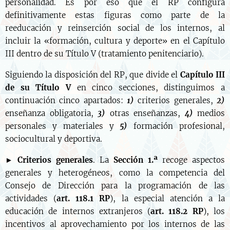
personalidad. Es por eso que el RP configura
definitivamente estas figuras como parte de la
reeducación y reinserción social de los internos, al
incluir la «formación, cultura y deporte» en el Capítulo
III dentro de su Título V (tratamiento penitenciario).
Siguiendo la disposición del RP, que divide el
Capítulo
III
de su Título V
en cinco secciones, distinguimos a
continuación cinco apartados:
1)
criterios generales,
2)
enseñanza obligatoria,
3)
otras enseñanzas,
4)
medios
personales y materiales y
5)
formación profesional,
sociocultural y deportiva.
►
Criterios generales
. La
Sección 1.ª
recoge aspectos
generales y heterogéneos, como la competencia del
Consejo de Dirección para la programación de las
actividades (
art. 118.1 RP
), la especial atención a la
educación de internos extranjeros (
art. 118.2 RP
), los
incentivos al aprovechamiento por los internos de las