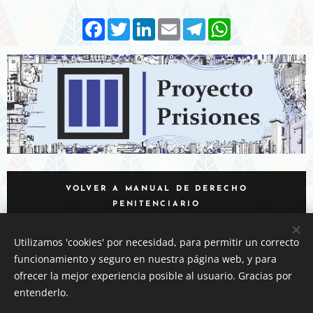
F
T
L
E
T
W
a
w
i
m
e
h
c
i
n
a
l
a
e
t
k
i
e
t
b
t
e
l
g
s
o
e
d
r
A
o
r
I
a
p
k
n
m
p
VOLVER A MANUAL DE DERECHO
PENITENCIARIO
Utilizamos 'cookies' por necesidad, para permitir un correcto
funcionamiento y seguro en nuestra página web, y para
ofrecer la mejor experiencia posible al usuario. Gracias por
entenderlo.