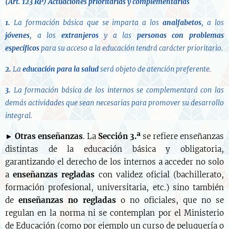
(Art. 123 RP)
Actuaciones prioritarias y complementarias
1.
La formación básica que se imparta a los
analfabetos
, a los
jóvenes
, a los
extranjeros
y a las
personas con problemas
específicos
para su acceso a la educación tendrá carácter prioritario.
2.
La
educación para la salud
será objeto de atención preferente.
3.
La formación básica de los internos se complementará con las
demás actividades que sean necesarias para promover su desarrollo
integral.
►
Otras enseñanzas
. La
Sección 3.ª
se refiere enseñanzas
distintas de la educación básica y obligatoria,
garantizando el derecho de los internos a acceder no solo
a
enseñanzas regladas
con validez oficial (bachillerato,
formación profesional, universitaria, etc.) sino también
de
enseñanzas no regladas
o no oficiales, que no se
regulan en la norma ni se contemplan por el Ministerio
de Educación (como por ejemplo un curso de peluquería o