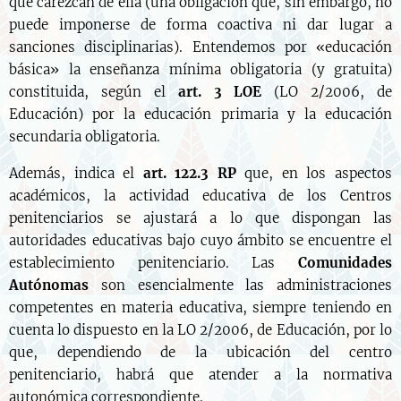
que carezcan de ella (una obligación que, sin embargo, no
puede imponerse de forma coactiva ni dar lugar a
sanciones disciplinarias). Entendemos por «educación
básica» la enseñanza mínima obligatoria (y gratuita)
constituida, según el
art. 3 LOE
(LO 2/2006, de
Educación) por la educación primaria y la educación
secundaria obligatoria.
Además, indica el
art. 122.3 RP
que, en los aspectos
académicos, la actividad educativa de los Centros
penitenciarios se ajustará a lo que dispongan las
autoridades educativas bajo cuyo ámbito se encuentre el
establecimiento penitenciario. Las
Comunidades
Autónomas
son esencialmente las administraciones
competentes en materia educativa, siempre teniendo en
cuenta lo dispuesto en la LO 2/2006, de Educación, por lo
que, dependiendo de la ubicación del centro
penitenciario, habrá que atender a la normativa
autonómica correspondiente.