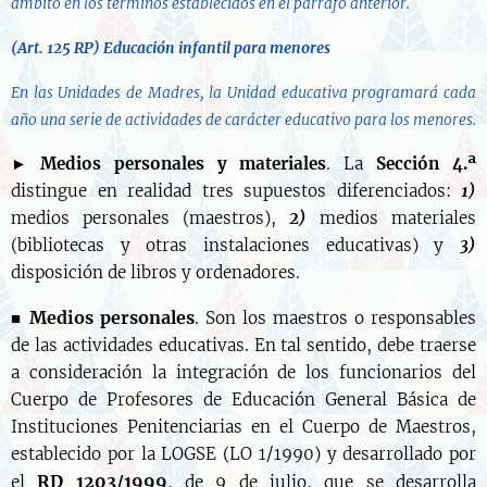
ámbito en los términos establecidos en el párrafo anterior.
(Art. 125 RP)
Educación infantil para menores
En las Unidades de Madres, la Unidad educativa programará cada
año una serie de actividades de carácter educativo para los menores.
►
Medios personales y materiales
. La
Sección 4.ª
distingue en realidad tres supuestos diferenciados:
1)
medios personales (maestros),
2)
medios materiales
(bibliotecas y otras instalaciones educativas) y
3)
disposición de libros y ordenadores.
Medios personales
■
. Son los maestros o responsables
de las actividades educativas. En tal sentido, debe traerse
a consideración la integración de los funcionarios del
Cuerpo de Profesores de Educación General Básica de
Instituciones Penitenciarias en el Cuerpo de Maestros,
establecido por la LOGSE (LO 1/1990) y desarrollado por
RD 1203/1999
el
, de 9 de julio, que se desarrolla