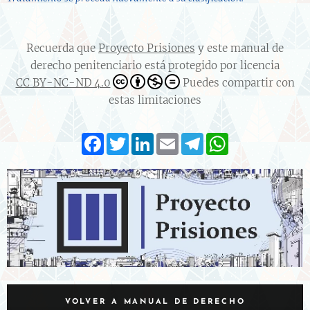
Recuerda que
Proyecto Prisiones
y este manual de
derecho penitenciario está protegido por licencia
CC BY-NC-ND 4.0
Puedes compartir con
estas limitaciones
F
T
L
E
T
W
a
w
i
m
e
h
c
i
n
a
l
a
e
t
k
i
e
t
b
t
e
l
g
s
o
e
d
r
A
o
r
I
a
p
k
n
m
p
VOLVER A MANUAL DE DERECHO