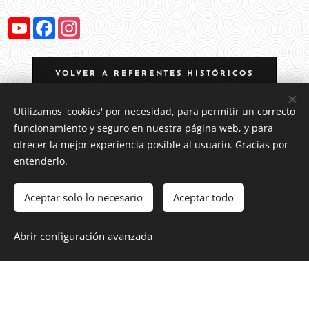
Y
F
I
o
a
n
u
c
s
T
e
t
u
b
a
VOLVER A REFERENTES HISTÓRICOS
b
o
g
e
o
r
k
a
m
Utilizamos 'cookies' por necesidad, para permitir un correcto
funcionamiento y seguro en nuestra página web, y para
ofrecer la mejor experiencia posible al usuario. Gracias por
entenderlo.
Aviso legal
Aceptar solo lo necesario
Aceptar todo
Política de privacidad
Abrir configuración avanzada
Contacto
Cookies
Propiedad intelectual: Proyecto Prisiones
está protegido por licencia
CC BY-NC-ND 4.0