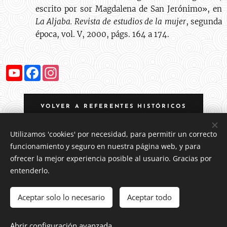
escrito por sor Magdalena de San Jerónimo», en
La Aljaba. Revista de estudios de la mujer
, segunda
época, vol. V, 2000, págs. 164 a 174.
Y
F
I
o
a
n
u
c
s
T
e
t
u
b
a
VOLVER A REFERENTES HISTÓRICOS
b
o
g
e
o
r
k
a
m
Utilizamos 'cookies' por necesidad, para permitir un correcto
funcionamiento y seguro en nuestra página web, y para
ofrecer la mejor experiencia posible al usuario. Gracias por
entenderlo.
Aviso legal
Aceptar solo lo necesario
Aceptar todo
Política de privacidad
Abrir configuración avanzada