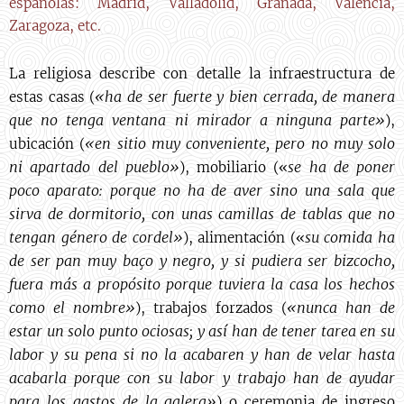
españolas: Madrid, Valladolid, Granada, Valencia,
Zaragoza, etc.
La religiosa describe con detalle la infraestructura de
«ha de ser fuerte y bien cerrada, de manera
estas casas (
que no tenga ventana ni mirador a ninguna parte»
),
«en sitio muy conveniente, pero no muy solo
ubicación (
ni apartado del pueblo»
se ha de poner
), mobiliario («
poco aparato: porque no ha de aver sino una sala que
sirva de dormitorio, con unas camillas de tablas que no
tengan género de cordel»
su comida ha
), alimentación («
de ser pan muy baço y negro, y si pudiera ser bizcocho,
fuera más a propósito porque tuviera la casa los hechos
como el nombre»
«nunca han de
), trabajos forzados (
estar un solo punto ociosas; y así han de tener tarea en su
labor y su pena si no la acabaren y han de velar hasta
acabarla porque con su labor y trabajo han de ayudar
para los gastos de la galera»
) o ceremonia de ingreso